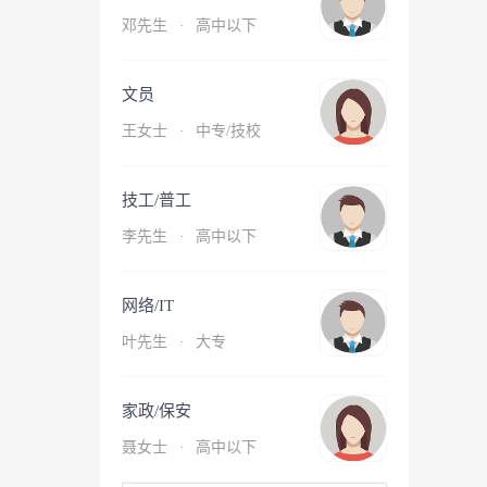
邓先生
·
高中以下
文员
王女士
·
中专/技校
技工/普工
李先生
·
高中以下
网络/IT
叶先生
·
大专
家政/保安
聂女士
·
高中以下