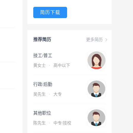
简历下载
推荐简历
更多简历
技工/普工
黄女士
·
高中以下
行政/后勤
吴先生
·
大专
其他职位
陈先生
·
中专/技校